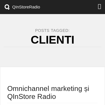
Togg
QInStoreRadio
navi
POSTS TAGGED:
CLIENTI
Omnichannel marketing și
QInStore Radio