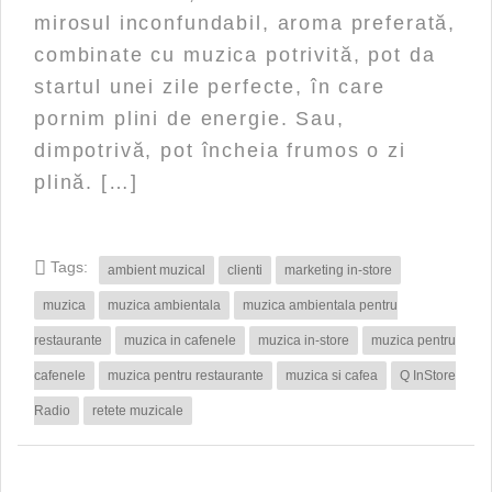
mirosul inconfundabil, aroma preferată,
combinate cu muzica potrivită, pot da
startul unei zile perfecte, în care
pornim plini de energie. Sau,
dimpotrivă, pot încheia frumos o zi
plină. […]
Tags:
ambient muzical
clienti
marketing in-store
muzica
muzica ambientala
muzica ambientala pentru
restaurante
muzica in cafenele
muzica in-store
muzica pentru
cafenele
muzica pentru restaurante
muzica si cafea
Q InStore
Radio
retete muzicale