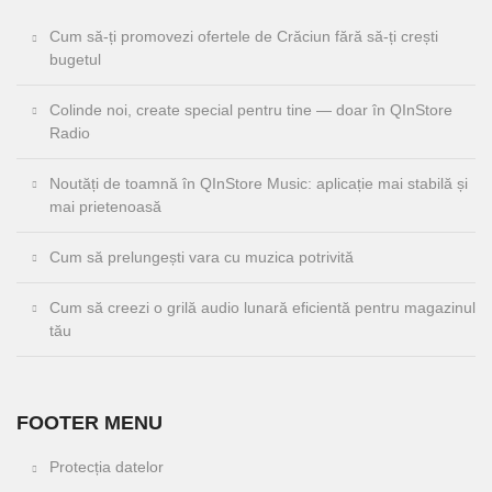
Cum să-ți promovezi ofertele de Crăciun fără să-ți crești
bugetul
Colinde noi, create special pentru tine — doar în QInStore
Radio
Noutăți de toamnă în QInStore Music: aplicație mai stabilă și
mai prietenoasă
Cum să prelungești vara cu muzica potrivită
Cum să creezi o grilă audio lunară eficientă pentru magazinul
tău
FOOTER MENU
Protecția datelor