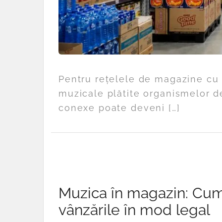
Pentru rețelele de magazine cu s
muzicale plătite organismelor de
conexe poate deveni […]
Muzica în magazin: Cum s
vânzările în mod legal