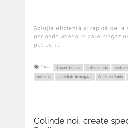
Soluția eficientă și rapidă de l
perioada aceea în care magazinele
petrec […]
Tags:
drepuri de autor
instore music
marketin
ambientala
publicitate in magazin
Q InStore Radio
Colinde noi, create spec