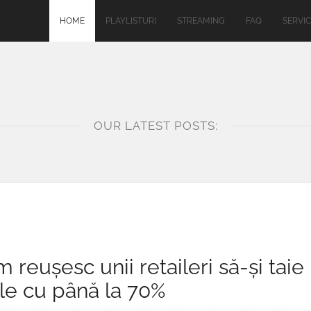
HOME
PLAYLISTURI
STREAMING
FAQ
SERVIC
OUR LATEST POSTS:
 reușesc unii retaileri să-și taie
ale cu până la 70%