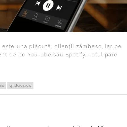
 este una plăcută, clienții zâmbesc, iar pe
ent de pe YouTube sau Spotify. Totul pare
ore
qinstore radio