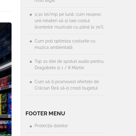
mod legal
0,10 lei/mp pe lună: cum reușesc
unii retaileri să-și taie costul
licențelor muzicale cu până la 70%
Cum poți optimiza costurile cu
muzica ambientală
Top 10 idei de spoturi audio pentru
Dragobete și 1 / 8 Martie
Cum să-ți promovezi ofertele de
Crăciun fără să-ți crești bugetul
FOOTER MENU
Protecția datelor