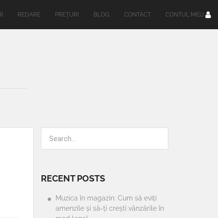
II
REDARE
PREŢURI
BLOG
CONTACT
CONTUL MEU
RECENT POSTS
Muzica în magazin: Cum să eviți
amenzile și să-ți crești vânzările în