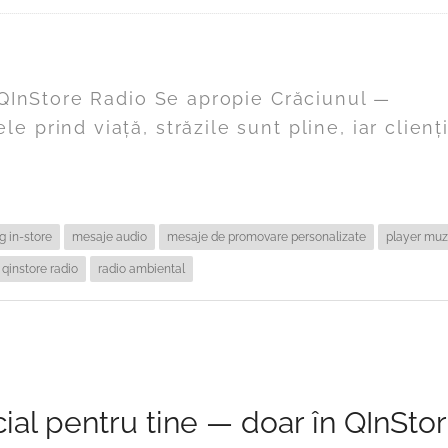
a QInStore Radio Se apropie Crăciunul —
 prind viață, străzile sunt pline, iar clienți
g in-store
mesaje audio
mesaje de promovare personalizate
player muz
qinstore radio
radio ambiental
ial pentru tine — doar în QInSto