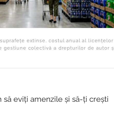
uprafețe extinse, costul anual al licențelor
 gestiune colectivă a drepturilor de autor ș
ă eviți amenzile și să-ți crești