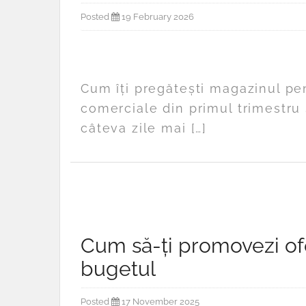
Posted
19 February 2026
Cum îți pregătești magazinul pe
comerciale din primul trimestru 
câteva zile mai […]
Cum să-ți promovezi ofer
bugetul
Posted
17 November 2025