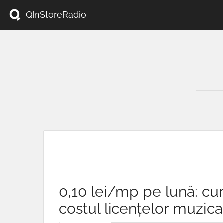
QInStoreRadio
0,10 lei/mp pe lună: cum
costul licențelor muzic