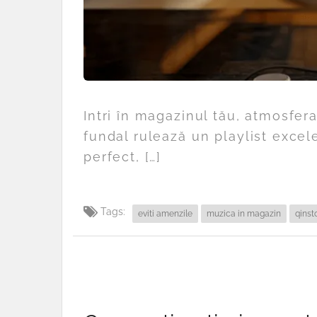
Intri în magazinul tău, atmosfera
fundal rulează un playlist excel
perfect, […]
Tags:
eviti amenzile
muzica in magazin
qinst