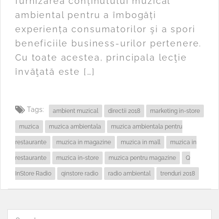
furnizarea conținutului muzical
ambiental pentru a îmbogăți
experiența consumatorilor şi a spori
beneficiile business-urilor pertenere.
Cu toate acestea, principala lecţie
învăţată este […]
Tags:
ambient muzical
directii 2018
marketing in-store
muzica
muzica ambientala
muzica ambientala pentru
restaurante
muzica in magazine
muzica in mall
muzica in
restaurante
muzica in-store
muzica pentru magazine
Q
InStore Radio
qinstore radio
radio ambiental
trenduri 2018