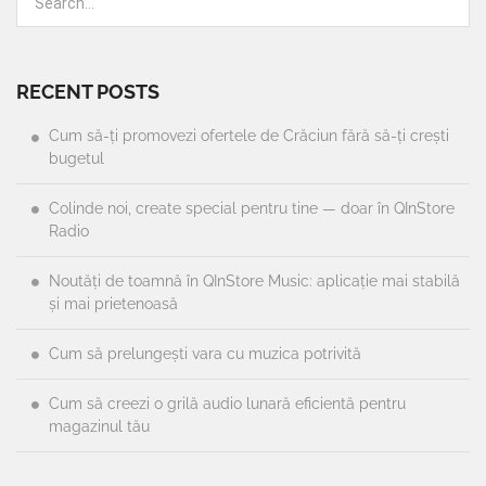
RECENT POSTS
Cum să-ți promovezi ofertele de Crăciun fără să-ți crești
bugetul
Colinde noi, create special pentru tine — doar în QInStore
Radio
Noutăți de toamnă în QInStore Music: aplicație mai stabilă
și mai prietenoasă
Cum să prelungești vara cu muzica potrivită
Cum să creezi o grilă audio lunară eficientă pentru
magazinul tău