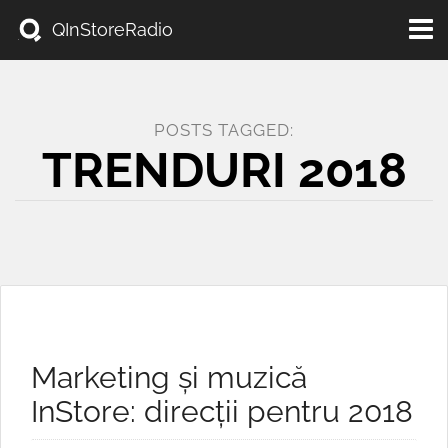
Toggl
QInStoreRadio
navig
POSTS TAGGED:
TRENDURI 2018
Marketing și muzică
InStore: direcții pentru 2018