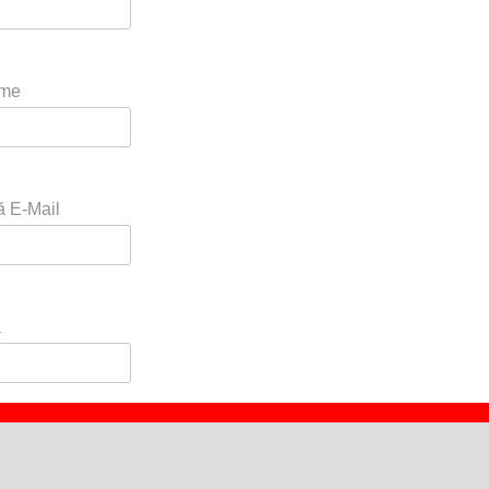
ume
ă E-Mail
ă