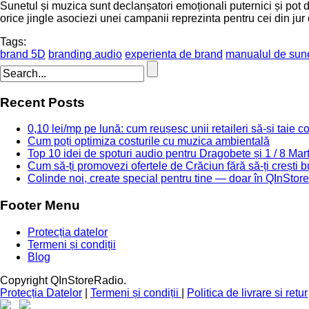
Sunetul și muzica sunt declanșatori emoționali puternici și pot d
orice jingle asociezi unei campanii reprezinta pentru cei din ju
Tags:
brand 5D
branding audio
experienta de brand
manualul de sun
Recent Posts
0,10 lei/mp pe lună: cum reușesc unii retaileri să-și taie 
Cum poți optimiza costurile cu muzica ambientală
Top 10 idei de spoturi audio pentru Dragobete și 1 / 8 Mar
Cum să-ți promovezi ofertele de Crăciun fără să-ți crești b
Colinde noi, create special pentru tine — doar în QInStor
Footer Menu
Protecția datelor
Termeni și condiții
Blog
Copyright QInStoreRadio.
Protecția Datelor
|
Termeni și condiții
|
Politica de livrare si retur