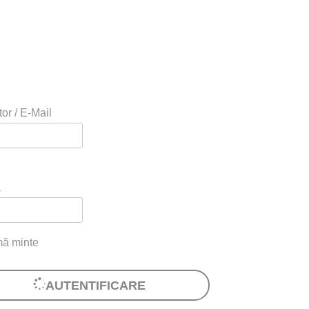
tor / E-Mail
ă
mă minte
AUTENTIFICARE