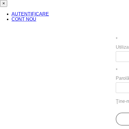
×
AUTENTIFICARE
CONT NOU
*
Utiliza
*
Parol
Ţine-