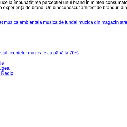
uce la îmbunătățirea percepției unui brand în mintea consumatoril
r o experienţă de brand. Un binecunoscut arhitect de branduri di
et
muzica ambientala
muzica de fundal
muzica din magazin
str
costul licențelor muzicale cu până la 70%
tie
ugetul
e Radio