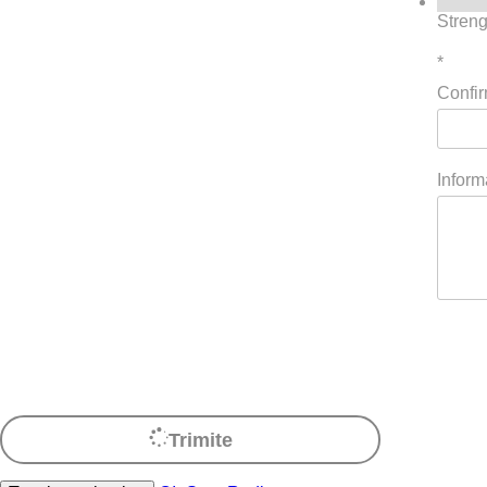
Streng
*
Confir
Inform
Trimite