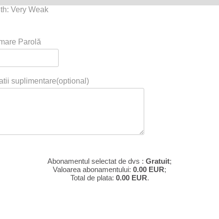
th: Very Weak
mare Parolă
atii suplimentare(optional)
Abonamentul selectat de dvs :
Gratuit
;
Valoarea abonamentului:
0.00
EUR
;
Total de plata:
0.00
EUR
.