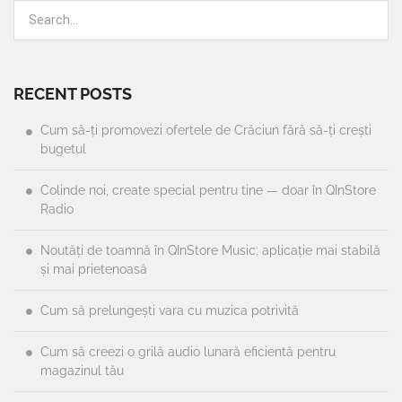
RECENT POSTS
Cum să-ți promovezi ofertele de Crăciun fără să-ți crești
bugetul
Colinde noi, create special pentru tine — doar în QInStore
Radio
Noutăți de toamnă în QInStore Music: aplicație mai stabilă
și mai prietenoasă
Cum să prelungești vara cu muzica potrivită
Cum să creezi o grilă audio lunară eficientă pentru
magazinul tău