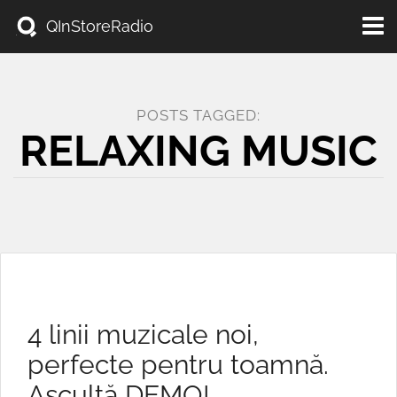
Toggl
QInStoreRadio
navig
POSTS TAGGED:
RELAXING MUSIC
4 linii muzicale noi,
perfecte pentru toamnă.
Ascultă DEMO!