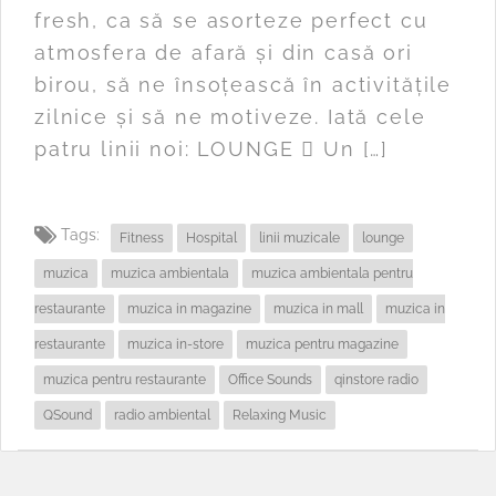
fresh, ca să se asorteze perfect cu
atmosfera de afară și din casă ori
birou, să ne însoțească în activitățile
zilnice și să ne motiveze. Iată cele
patru linii noi: LOUNGE  Un […]
Tags:
Fitness
Hospital
linii muzicale
lounge
muzica
muzica ambientala
muzica ambientala pentru
restaurante
muzica in magazine
muzica in mall
muzica in
restaurante
muzica in-store
muzica pentru magazine
muzica pentru restaurante
Office Sounds
qinstore radio
QSound
radio ambiental
Relaxing Music