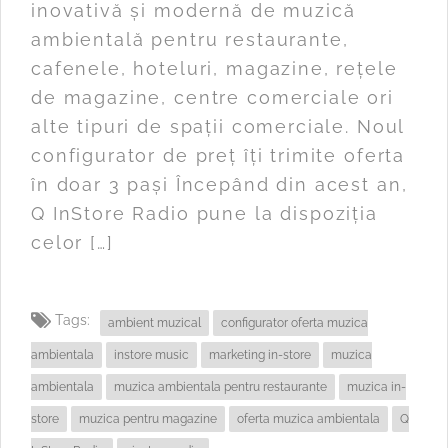
inovativă și modernă de muzică
ambientală pentru restaurante,
cafenele, hoteluri, magazine, rețele
de magazine, centre comerciale ori
alte tipuri de spații comerciale. Noul
configurator de preț îți trimite oferta
în doar 3 pași Începând din acest an,
Q InStore Radio pune la dispoziția
celor […]
Tags:
ambient muzical
configurator oferta muzica
ambientala
instore music
marketing in-store
muzica
ambientala
muzica ambientala pentru restaurante
muzica in-
store
muzica pentru magazine
oferta muzica ambientala
Q