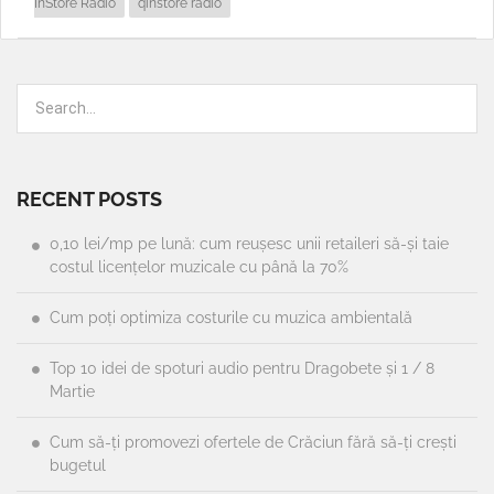
InStore Radio
qinstore radio
RECENT POSTS
0,10 lei/mp pe lună: cum reușesc unii retaileri să-și taie
costul licențelor muzicale cu până la 70%
Cum poți optimiza costurile cu muzica ambientală
Top 10 idei de spoturi audio pentru Dragobete și 1 / 8
Martie
Cum să-ți promovezi ofertele de Crăciun fără să-ți crești
bugetul