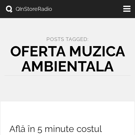
Toggl
QInStoreRadio
navig
POSTS TAGGED:
OFERTA MUZICA
AMBIENTALA
Află în 5 minute costul