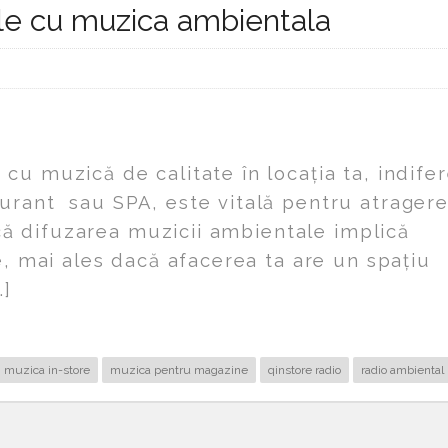
ile cu muzica ambientala
cu muzică de calitate în locația ta, indife
urant sau SPA, este vitală pentru atragere
m că difuzarea muzicii ambientale implică
e, mai ales dacă afacerea ta are un spațiu
…]
muzica in-store
muzica pentru magazine
qinstore radio
radio ambiental