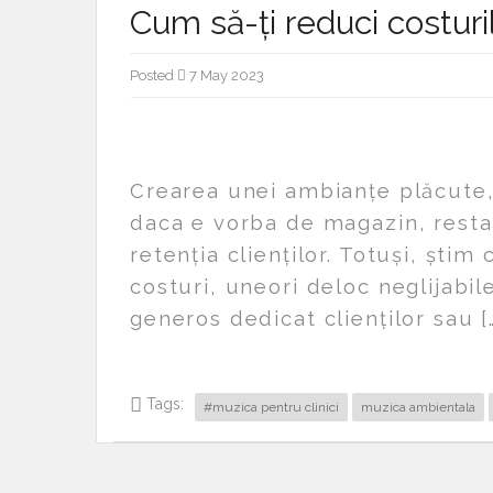
Cum să-ți reduci costur
Posted
7 May 2023
Crearea unei ambianțe plăcute, 
daca e vorba de magazin, resta
retenția clienților. Totuși, ști
costuri, uneori deloc neglijabil
generos dedicat clienților sau [
Tags:
#muzica pentru clinici
muzica ambientala