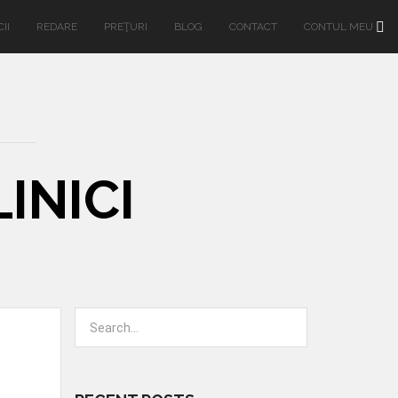
II
REDARE
PREŢURI
BLOG
CONTACT
CONTUL MEU
INICI