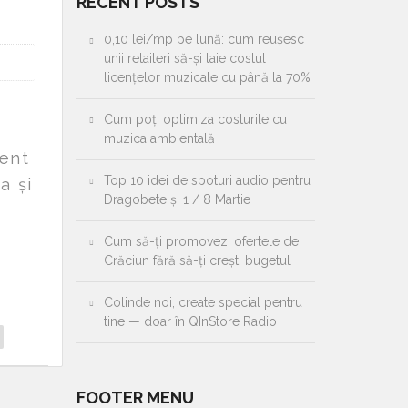
RECENT POSTS
0,10 lei/mp pe lună: cum reușesc
unii retaileri să-și taie costul
licențelor muzicale cu până la 70%
Cum poți optimiza costurile cu
muzica ambientală
rent
Top 10 idei de spoturi audio pentru
a și
Dragobete și 1 / 8 Martie
Cum să-ți promovezi ofertele de
Crăciun fără să-ți crești bugetul
Colinde noi, create special pentru
tine — doar în QInStore Radio
FOOTER MENU