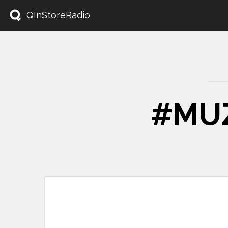
QInStoreRadio
#MUZ