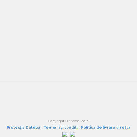
Copyright QInStoreRadio.
Protecția Datelor
|
Termeni și condiții
|
Politica de livrare si retur