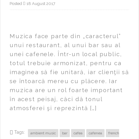
Posted
18 August 2017
Muzica face parte din „caracterul”
unui restaurant, al unui bar sau al
unei cafenele. Într-un local public,
totul trebuie armonizat, pentru ca
imaginea să fie unitară, iar clienţii să
se întoarcă mereu cu plăcere. Iar
muzica are un rol foarte important
în acest peisaj, căci dă tonul
atmosferei şi reprezintă […]
Tags:
ambient music
bar
cafea
cafenea
french