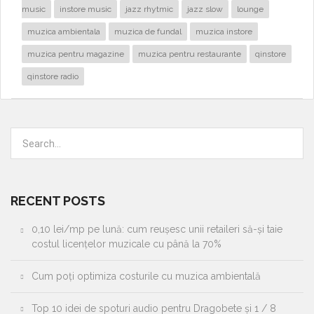
music
instore music
jazz rhytmic
jazz slow
lounge
muzica ambientala
muzica de fundal
muzica instore
muzica pentru magazine
muzica pentru restaurante
qinstore
qinstore radio
RECENT POSTS
0,10 lei/mp pe lună: cum reușesc unii retaileri să-și taie
costul licențelor muzicale cu până la 70%
Cum poți optimiza costurile cu muzica ambientală
Top 10 idei de spoturi audio pentru Dragobete și 1 / 8