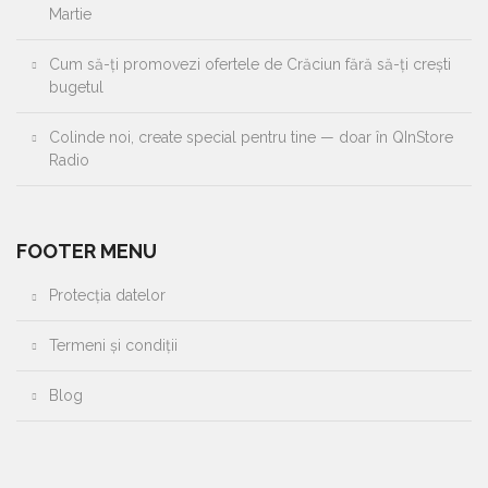
Martie
Cum să-ți promovezi ofertele de Crăciun fără să-ți crești
bugetul
Colinde noi, create special pentru tine — doar în QInStore
Radio
FOOTER MENU
Protecția datelor
Termeni și condiții
Blog