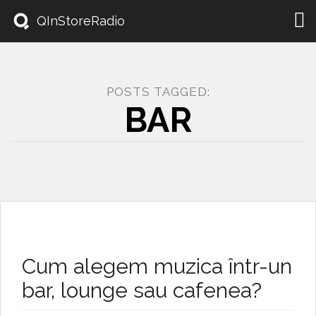
Togg
QInStoreRadio
navi
POSTS TAGGED:
BAR
Cum alegem muzica într-un
bar, lounge sau cafenea?