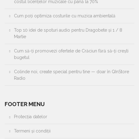
costul licențelor muzicale cu până la 70%
Cum poți optimiza costurile cu muzica ambientală
Top 10 idei de spoturi audio pentru Dragobete și 1 / 8
Martie
Cum să-ți promovezi ofertele de Crăciun fără să-ți crești
bugetul
Colinde noi, create special pentru tine — doar în QInStore
Radio
FOOTER MENU
Protecția datelor
Termeni și condiții