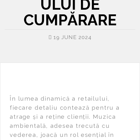
ULUI DE
CUMPĂRARE
19 JUNE 2024
În lumea dinamică a retailului,
fiecare detaliu contează pentru a
atrage și a reține clienții. Muzica
ambientală, adesea trecută cu
vederea, joacă un rol esențial în