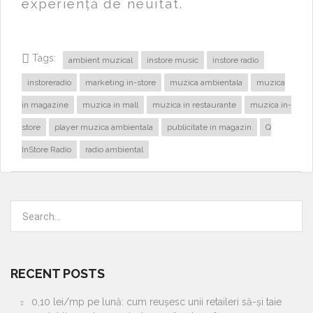
experiență de neuitat.
Tags:
ambient muzical
instore music
instore radio
instoreradio
marketing in-store
muzica ambientala
muzica
in magazine
muzica in mall
muzica in restaurante
muzica in-
store
player muzica ambientala
publicitate in magazin
Q
InStore Radio
radio ambiental
RECENT POSTS
0,10 lei/mp pe lună: cum reușesc unii retaileri să-și taie