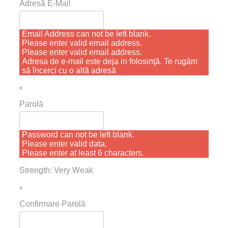
Adresă E-Mail
Email Address can not be left blank.
Please enter valid email address.
Please enter valid email address.
Adresa de e-mail este deja in folosinţă. Te rugăm
să încerci cu o altă adresă
*
Parolă
Password can not be left blank.
Please enter valid data.
Please enter at least 6 characters.
Strength: Very Weak
*
Confirmare Parolă