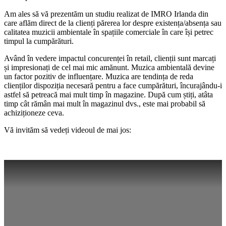
Am ales să vă prezentăm un studiu realizat de IMRO Irlanda din
care aflăm direct de la clienți părerea lor despre existența/absența sau
calitatea muzicii ambientale în spațiile comerciale în care își petrec
timpul la cumpărături.
Având în vedere impactul concurenței în retail, clienții sunt marcați
și impresionați de cel mai mic amănunt. Muzica ambientală devine
un factor pozitiv de influențare. Muzica are tendința de reda
clienților dispoziția necesară pentru a face cumpărături, încurajându-i
astfel să petreacă mai mult timp în magazine. După cum știți, atâta
timp cât rămân mai mult în magazinul dvs., este mai probabil să
achiziționeze ceva.
Vă invităm să vedeți videoul de mai jos: