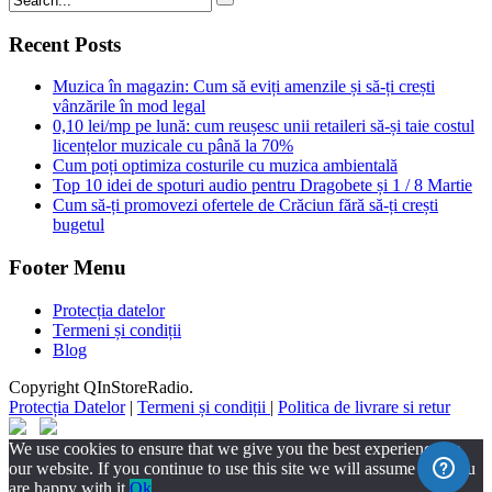
Recent Posts
Muzica în magazin: Cum să eviți amenzile și să-ți crești
vânzările în mod legal
0,10 lei/mp pe lună: cum reușesc unii retaileri să-și taie costul
licențelor muzicale cu până la 70%
Cum poți optimiza costurile cu muzica ambientală
Top 10 idei de spoturi audio pentru Dragobete și 1 / 8 Martie
Cum să-ți promovezi ofertele de Crăciun fără să-ți crești
bugetul
Footer Menu
Protecția datelor
Termeni și condiții
Blog
Copyright QInStoreRadio.
Protecția Datelor
|
Termeni și condiții
|
Politica de livrare si retur
We use cookies to ensure that we give you the best experience on
our website. If you continue to use this site we will assume that you
are happy with it.
Ok