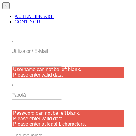
×
AUTENTIFICARE
CONT NOU
*
Utilizator / E-Mail
Username can not be left blank.
Please enter valid data.
*
Parolă
Password can not be left blank.
Please enter valid data.
Please enter at least 1 characters.
Ţine-mă minte