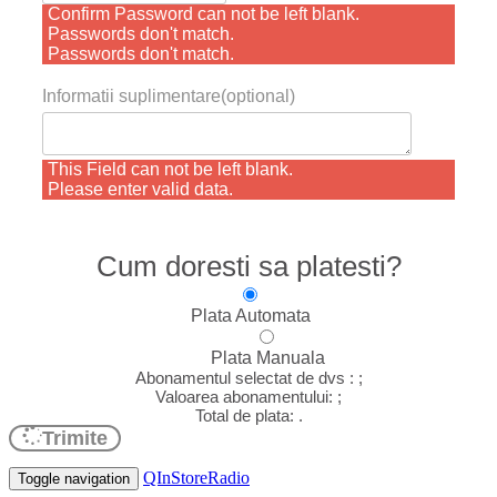
Confirm Password can not be left blank.
Passwords don't match.
Passwords don't match.
Informatii suplimentare(optional)
This Field can not be left blank.
Please enter valid data.
Cum doresti sa platesti?
Plata Automata
Plata Manuala
Abonamentul selectat de dvs :
;
Valoarea abonamentului:
;
Total de plata:
.
Trimite
QInStoreRadio
Toggle navigation