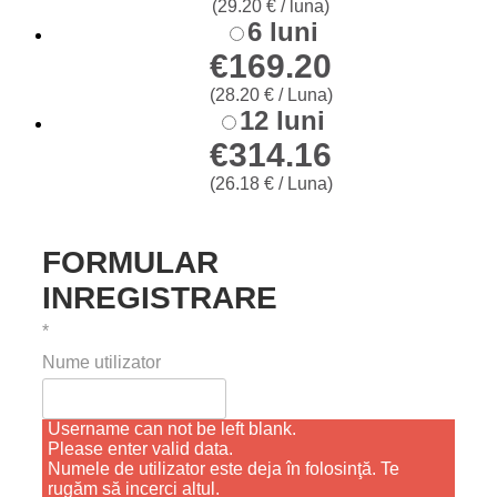
(29.20 € / luna)
6 luni
€
169.20
(28.20 € / Luna)
12 luni
€
314.16
(26.18 € / Luna)
FORMULAR
INREGISTRARE
*
Nume utilizator
Username can not be left blank.
Please enter valid data.
Numele de utilizator este deja în folosinţă. Te
rugăm să incerci altul.