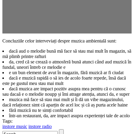
Concluziile celor interveviați despre muzica ambientală sunt:
dacă aud o melodie bună mă face să stau mai mult în magazin, să
mă plimb printre rafturi
da, cred că se crează o atmosferă bună atunci când aud muzică în
fundal, uneori întreb ce melodie e
e un bun element de avut în magazin, fără muzică ar fi ciudat
dacă e muzică rapidă o să ies de acolo foarte repede, însă dacă
este pe gustul meu stau mai mult
dacă muzica are impact pozitiv asupra mea pentru că o cunosc
sau dacaă e o melodie noupp și îmi atrage atenția, atunci da, e super
muzica mă face să stau mai mult și îi dă un vibe magazinului,
dacă relaționez simt că aparțin de acel loc și că aș purta acele haine
fără muzică nu te simți confortabil
într-un restaurant, da, are impact asupra experienței tale de acolo
Tags:
instore music
instore radio