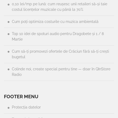
0,10 lei/mp pe lună: cum reușesc unii retaileri să-și taie
costul licențelor muzicale cu până la 70%
Cum poți optimiza costurile cu muzica ambientală
Top 10 idei de spoturi audio pentru Dragobete și 1 / 8
Martie
Cum să-ți promovezi ofertele de Crăciun fără să-ți crești
bugetul
Colinde noi, create special pentru tine — doar în QInStore
Radio
FOOTER MENU
Protecția datelor